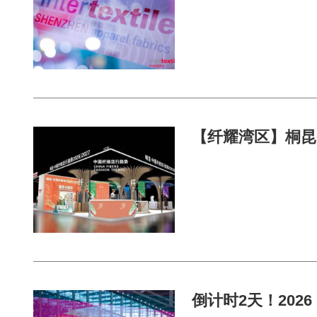
【纤耀湾区】桐昆•
倒计时2天！2026